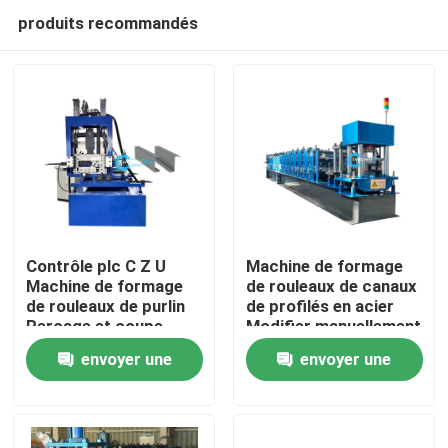
produits recommandés
Contrôle plc C Z U
Machine de formage
Machine de formage
de rouleaux de canaux
de rouleaux de purlin
de profilés en acier
Maison
Perçage et coupe
Modifier manuellement
hydraulique
la taille C Purlin 80-
envoyer une
envoyer une
300mm Taille de la
Produits
toile
demande
demande
Au sujet de nous