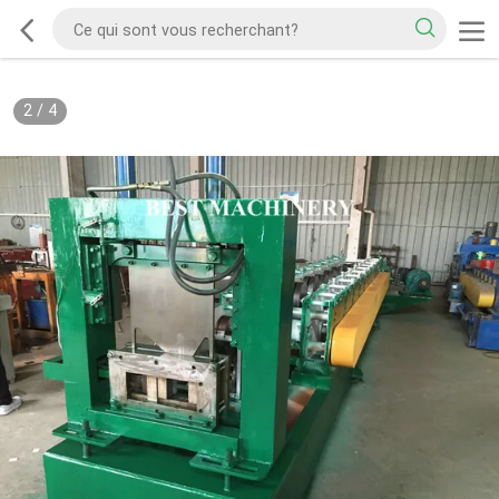
2
/
4