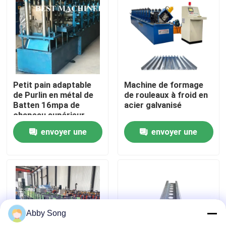
Visite d'usine
Contrôle de qualité
Petit pain adaptable
Machine de formage
Contactez-nous
de Purlin en métal de
de rouleaux à froid en
Batten 16mpa de
acier galvanisé
chapeau supérieur
Nouvelles
formant la machine
envoyer une
envoyer une
demande
demande
Cas
petit pain de feuille de toiture formant la machine
Abby Song
Petit pain de double couche formant la machine